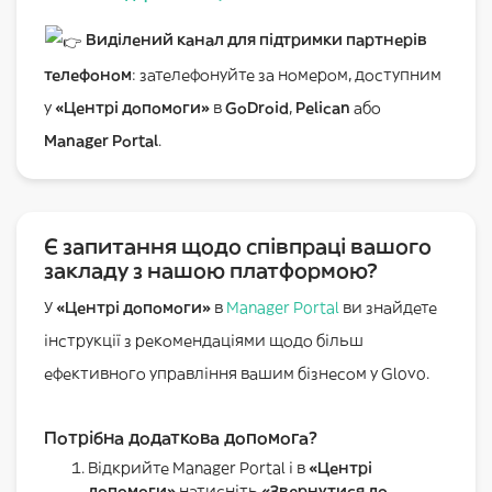
Виділений канал для підтримки партнерів
телефоном
: зателефонуйте за номером, доступним
у
«Центрі допомоги»
в
GoDroid
,
Pelican
або
Manager Portal
.
Є запитання щодо співпраці вашого
закладу з нашою платформою?
У
«Центрі допомоги»
в
Manager Portal
ви знайдете
інструкції з рекомендаціями щодо більш
ефективного управління вашим бізнесом у Glovo.
Потрібна додаткова допомога?
Відкрийте Manager Portal і в
«Центрі
допомоги»
натисніть
«Звернутися до