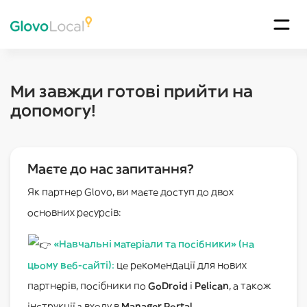
Ми завжди готові прийти на
допомогу!
Маєте до нас запитання?
Як партнер Glovo, ви маєте доступ до двох
основних ресурсів:
«Навчальні матеріали та посібники» (на
цьому веб-сайті)
:
це рекомендації для нових
партнерів, посібники по
GoDroid
і
Pelican
, а також
інструкції з входу в
Manager Portal
.