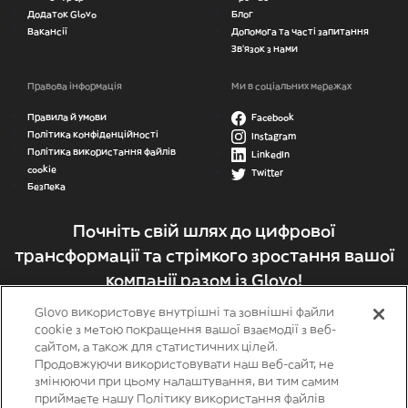
Додаток Glovo
Блог
Вакансії
Допомога та часті запитання
Зв’язок з нами
Правова інформація
Ми в соціальних мережах
Правила й умови
Facebook
Політика конфіденційності
Instagram
Політика використання файлів
LinkedIn
cookie
Twitter
Безпека
Почніть свій шлях до цифрової
трансформації та стрімкого зростання вашої
компанії разом із Glovo!
Glovo використовує внутрішні та зовнішні файли
Стати партнером
cookie з метою покращення вашої взаємодії з веб-
сайтом, а також для статистичних цілей.
Продовжуючи використовувати наш веб-сайт, не
змінюючи при цьому налаштування, ви тим самим
приймаєте нашу Політику використання файлів