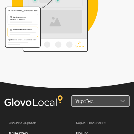
Зробимо це разом
Корисні посилання
Я вже кур'єр
Про нас