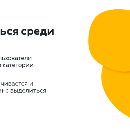
ься среди
льзователи
в категории
чивается и
шанс выделиться