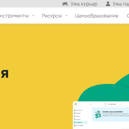
Уже курьер
Уже па
нструменты
Ресурсы
Ценообразование
ля