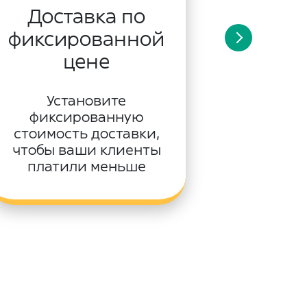
Доставка по
Скидка
фиксированной
пр
цене
Пред
проду
Установите
одного 
фиксированную
пр
стоимость доставки,
чтобы ваши клиенты
платили меньше