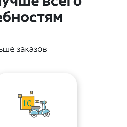
лучше всего
ебностям
ьше заказов