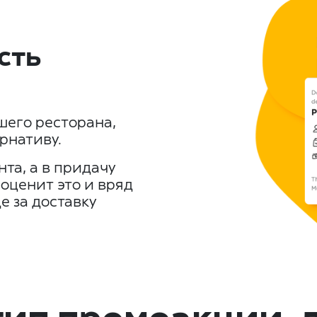
сть
шего ресторана,
рнативу.
та, а в придачу
оценит это и вряд
е за доставку