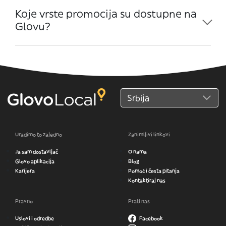
Koje vrste promocija su dostupne na
Glovu?
Uradimo to zajedno
Zanimljivi linkovi
Ja sam dostavljač
O nama
Glovo aplikacija
Blog
Karijera
Pomoć i česta pitanja
Kontaktiraj nas
Pravno
Prati nas
Uslovi i odredbe
Facebook