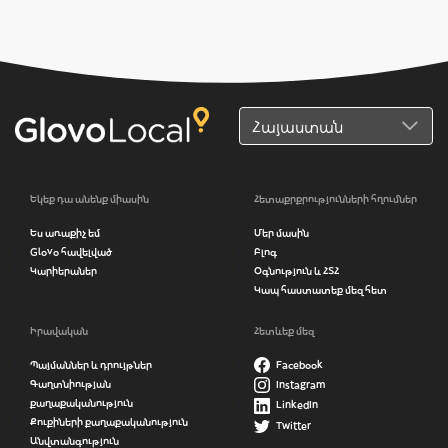
Եկեք դա անենք միասին
Հետաքրքրությունների հղումներ
Ես առաքիչ եմ
Մեր մասին
Glovo հավելված
Բլոգ
Կարիերաներ
Օգնություն և ՀՏՀ
Կապ հաստատեք մեզ հետ
Իրավական
Հետևեք մեզ
Պայմաններ և դրույթներ
Facebook
Գաղտնիության
Instagram
քաղաքականություն
LinkedIn
Քուքիների քաղաքականություն
Twitter
Անվտանգություն