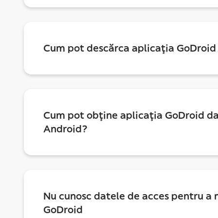
Cum pot descărca aplicația GoDroid
Cum pot obține aplicația GoDroid da
Android?
Nu cunosc datele de acces pentru a 
GoDroid