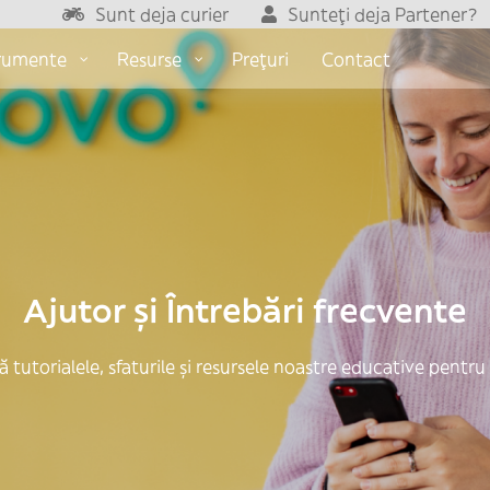
Sunt deja curier
Sunteți deja Partener?
trumente
Resurse
Prețuri
Contact
Ajutor și Întrebări frecvente
tutorialele, sfaturile și resursele noastre educative pentru