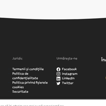
Juridic
Urmărește-ne
În
Termenii și condițiile
Facebook
Politica de
Instagram
confidențialitate
LinkedIn
Politica privind fișierele
Twitter
cookies
Securitate