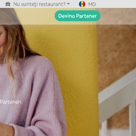
Nu sunteți restaurant?
MD
Devino Partener
 Parteneri.