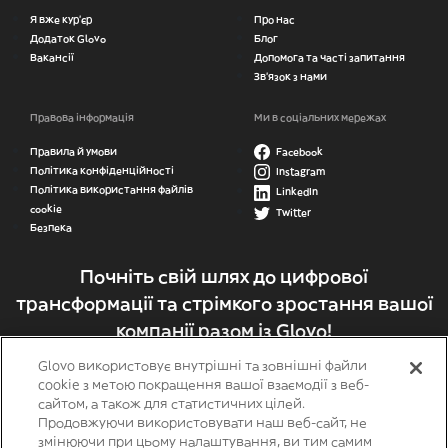
Я вже кур'єр
Про нас
Додаток Glovo
Блог
Вакансії
Допомога та часті запитання
Зв’язок з нами
Правова інформація
Ми в соціальних мережах
Правила й умови
Facebook
Політика конфіденційності
Instagram
Політика використання файлів
LinkedIn
cookie
Twitter
Безпека
Почніть свій шлях до цифрової
трансформації та стрімкого зростання вашої
компанії разом із Glovo!
Glovo використовує внутрішні та зовнішні файли
Стати партнером
cookie з метою покращення вашої взаємодії з веб-
сайтом, а також для статистичних цілей.
Продовжуючи використовувати наш веб-сайт, не
змінюючи при цьому налаштування, ви тим самим