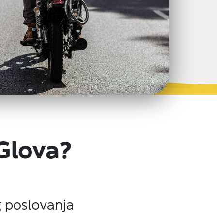
Glova?
g poslovanja