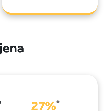
jena
*
27%
e