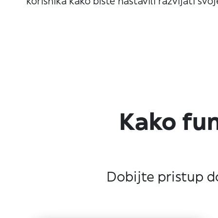
korisnika kako biste nastavili razvijati svo
Kako fun
Dobijte pristup do