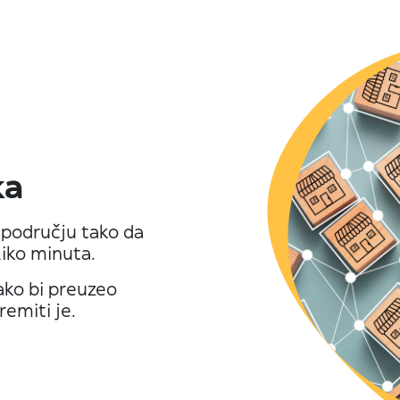
ka
području tako da
liko minuta.
ako bi preuzeo
remiti je.