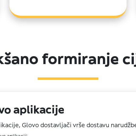
kšano formiranje ci
o aplikacije
kacije, Glovo dostavljači vrše dostavu narudžb