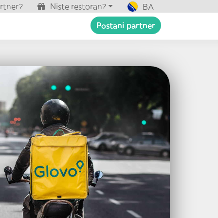
artner?
Niste restoran?
BA
Postani partner