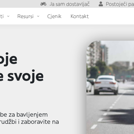
Ja sam dostavljač
Postojeći p
ti
Resursi
Cjenik
Kontakt
oje
e svoje
rebe za bavljenjem
rudžbi i zaboravite na