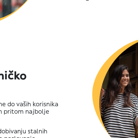
sničko
e do vaših korisnika
m pritom najbolje
dobivanju stalnih