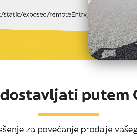
xt/static/exposed/remoteEntry.js
 dostavljati putem 
ješenje za povećanje prodaje vaše