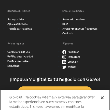
¡Hagámoslo juntos!
Enlaces de interés
Soy repartidor
Acerca de nosotros
Aplicación Glovo
Blog
Trabaja con nosotros
Ayuda y preguntas frecuentes
Contacto
Avisos legales
Síguenos
Condiciones de uso
Facebook
Política de privacidad
Instagram
Política de cookies
LinkedIn
Seguridad
Twitter
¡Impulsa y digitaliza tu negocio con Glovo!
Hazte Partner
Glovo utiliza cookies internas y externas para garantizar
la mejor experiencia en nuestra web y con fines
estadísticos. Si sigues navegando sin modificar la