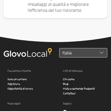
imballaggi di qualità e migliorare
l'efficienza del tuo ristorante.
Facciamolo insieme
Link di interesse
Sono un corriere
Chi siamo
App Glovo
Blog
Opportunità di lavoro
Aiuto e domande frequenti
Contattaci
Note legali
Seguici