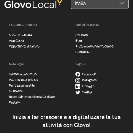
Facciamolo insieme
Link di interesse
Sono un corriere
Chi siamo
App Glovo
Blog
Opportunità di lavoro
Aiuto e domande frequenti
Contattaci
Note legali
Seguici
Termini e condizioni
Facebook
Politica sulla privacy
Instagram
Politica sui cookie
LinkedIn
Sicurezza
Twitter
Report Sistema Interno Gestione
Reclami
Inizia a far crescere e a digitalizzare la tua
attività con Glovo!