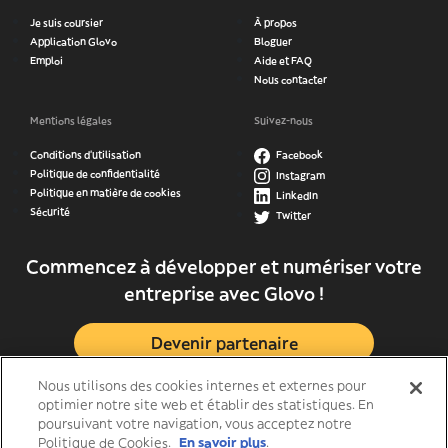
Je suis coursier
À propos
Application Glovo
Bloguer
Emploi
Aide et FAQ
Nous contacter
Mentions légales
Suivez-nous
Conditions d’utilisation
Facebook
Politique de confidentialité
Instagram
Politique en matière de cookies
LinkedIn
Sécurité
Twitter
Commencez à développer et numériser votre
entreprise avec Glovo !
Devenir partenaire
Nous utilisons des cookies internes et externes pour
optimier notre site web et établir des statistiques. En
poursuivant votre navigation, vous acceptez notre
Politique de Cookies.
En savoir plus
.