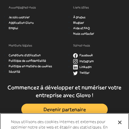
Accompagnez-nous
Liens utiles
Je suis coursier
À propos
Application Glovo
Bloguer
Emploi
Aide et FAQ
Nous contacter
Mentions légales
Suivez-nous
Conditions d’utilisation
Facebook
Politique de confidentialité
Instagram
Politique en matière de cookies
LinkedIn
Sécurité
Twitter
Commencez à développer et numériser votre
entreprise avec Glovo !
Devenir partenaire
Nous utilisons des cookies internes et externes pour
optimier notre site web et établir des statistiques. En