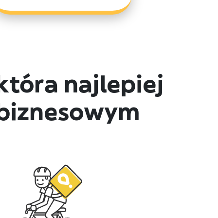
tóra najlepiej
 biznesowym