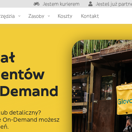
Jestem kurierem
Jesteś już part
zędzia
Zasoby
Koszty
Kontakt
ał
ientów
n-Demand
lub detaliczny?
dze On-Demand możesz
eń.