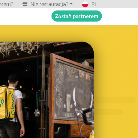
nerem?
Nie restauracja?
PL
Zostań partnerem