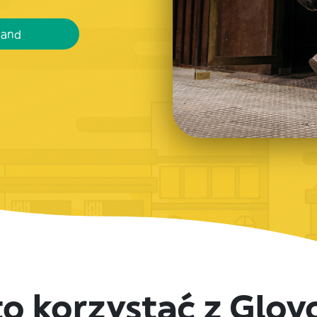
mand
to korzystać z Glo