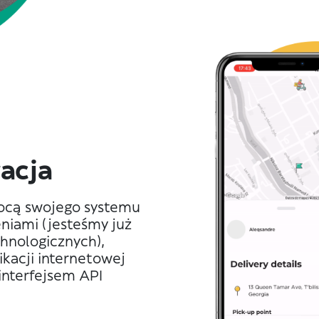
acja
mocą swojego systemu
niami (jesteśmy już
hnologicznych),
kacji internetowej
interfejsem API