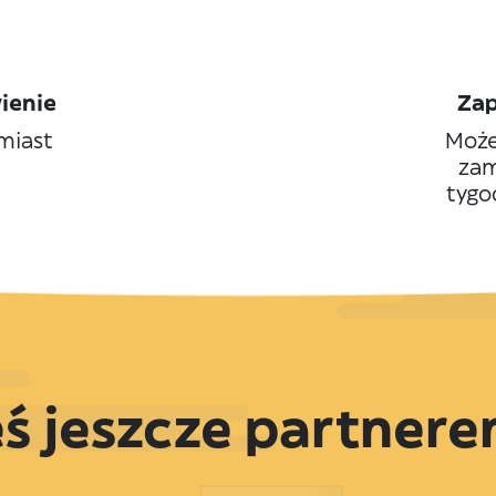
ienie
Za
miast
Może
zam
tygo
eś jeszcze partner