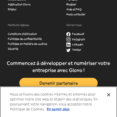
Application Glovo
Bloguer
Emploi
Aide et FAQ
Nous contacter
Mentions légales
Suivez-nous
Conditions d’utilisation
Facebook
Politique de confidentialité
Instagram
Politique en matière de cookies
LinkedIn
Sécurité
Twitter
Commencez à développer et numériser votre
entreprise avec Glovo !
Devenir partenaire
Nous utilisons des cookies internes et externes pour
optimier notre site web et établir des statistiques. En
poursuivant votre navigation, vous acceptez notre
Politique de Cookies.
En savoir plus
.